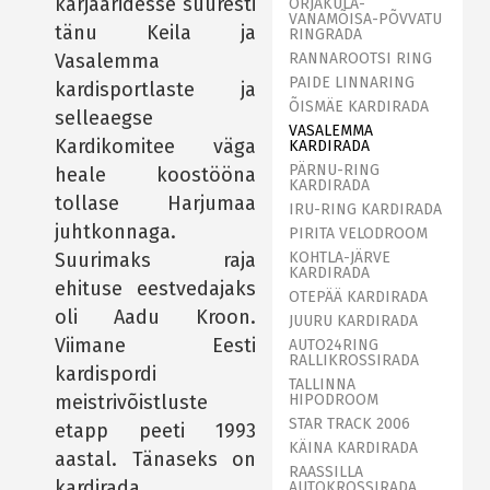
karjääridesse suuresti
ORJAKÜLA-
VANAMÕISA-PÕVVATU
tänu Keila ja
RINGRADA
Vasalemma
RANNAROOTSI RING
PAIDE LINNARING
kardisportlaste ja
ÕISMÄE KARDIRADA
selleaegse
VASALEMMA
Kardikomitee väga
KARDIRADA
PÄRNU-RING
heale koostööna
KARDIRADA
tollase Harjumaa
IRU-RING KARDIRADA
juhtkonnaga.
PIRITA VELODROOM
Suurimaks raja
KOHTLA-JÄRVE
KARDIRADA
ehituse eestvedajaks
OTEPÄÄ KARDIRADA
oli Aadu Kroon.
JUURU KARDIRADA
Viimane Eesti
AUTO24RING
RALLIKROSSIRADA
kardispordi
TALLINNA
meistrivõistluste
HIPODROOM
STAR TRACK 2006
etapp peeti 1993
KÄINA KARDIRADA
aastal. Tänaseks on
RAASSILLA
kardirada
AUTOKROSSIRADA