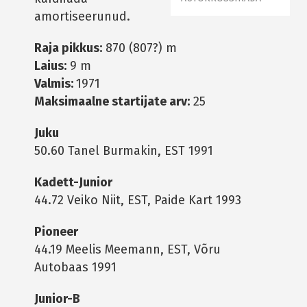
amortiseerunud.
Raja pikkus:
870 (807?) m
Laius:
9 m
Valmis:
1971
Maksimaalne startijate arv:
25
Juku
50.60 Tanel Burmakin, EST 1991
Kadett-Junior
44.72 Veiko Niit, EST, Paide Kart 1993
Pioneer
44.19 Meelis Meemann, EST, Võru
Autobaas 1991
Junior-B