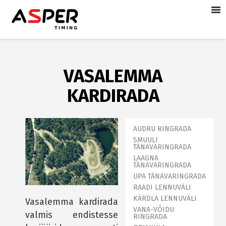
VASALEMMA
KARDIRADA
AUDRU RINGRADA
SMUULI
TÄNAVARINGRADA
LAAGNA
TÄNAVARINGRADA
UPA TÄNAVARINGRADA
RAADI LENNUVÄLI
KÄRDLA LENNUVÄLI
Vasalemma kardirada
VANA-VÕIDU
valmis endistesse
RINGRADA