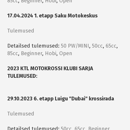
85cc
,
Beginner
,
Hobi
,
Open
17.04.2024 1. etapp Saku Motokeskus
Tulemused
Detailsed tulemused:
50 PW/MINI
,
50cc
,
65cc
,
85cc
,
Beginner
,
Hobi
,
Open
2023 KTL MOTOKROSSI KLUBI SARJA
TULEMUSED:
29.10.2023 6. etapp Luigu "Dubai" krossirada
Tulemused
Detailsed tulemused:
50cc
,
65cc
,
Beginner
,