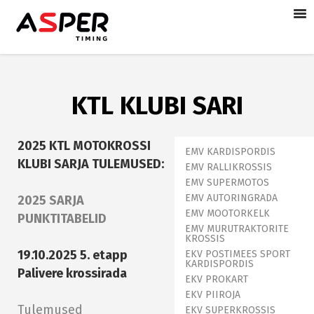
KTL KLUBI SARI
2025 KTL MOTOKROSSI
EMV KARDISPORDIS
KLUBI SARJA TULEMUSED:
EMV RALLIKROSSIS
EMV SUPERMOTOS
EMV AUTORINGRADA
2025 SARJA
EMV MOOTORKELK
PUNKTITABELID
EMV MURUTRAKTORITE
KROSSIS
19.10.2025 5. etapp
EKV POSTIMEES SPORT
KARDISPORDIS
Palivere krossirada
EKV PROKART
EKV PIIROJA
Tulemused
EKV SUPERKROSSIS