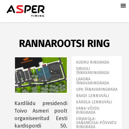
RANNAROOTSI RING
AUDRU RINGRADA
SMUULI
TÄNAVARINGRADA
LAAGNA
TÄNAVARINGRADA
UPA TÄNAVARINGRADA
RAADI LENNUVÄLI
KÄRDLA LENNUVÄLI
Kardliidu presidendi
VANA-VÕIDU
Toivo Asmeri poolt
RINGRADA
organiseeritud Eesti
ORJAKÜLA-
VANAMÕISA-PÕVVATU
kardispordi 50.
RINGRADA