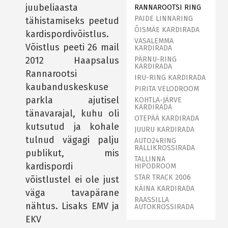
juubeliaasta
RANNAROOTSI RING
PAIDE LINNARING
tähistamiseks peetud
ÕISMÄE KARDIRADA
kardispordivõistlus.
VASALEMMA
Võistlus peeti 26 mail
KARDIRADA
PÄRNU-RING
2012 Haapsalus
KARDIRADA
Rannarootsi
IRU-RING KARDIRADA
kaubanduskeskuse
PIRITA VELODROOM
parkla ajutisel
KOHTLA-JÄRVE
KARDIRADA
tänavarajal, kuhu oli
OTEPÄÄ KARDIRADA
kutsutud ja kohale
JUURU KARDIRADA
tulnud vägagi palju
AUTO24RING
RALLIKROSSIRADA
publikut, mis
TALLINNA
kardispordi
HIPODROOM
STAR TRACK 2006
võistlustel ei ole just
KÄINA KARDIRADA
väga tavapärane
RAASSILLA
nähtus. Lisaks EMV ja
AUTOKROSSIRADA
EKV